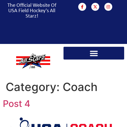
The Official Website Of
USA Field Hockey's All
Starz!
PARA HOCKEY WORLD CUP CAMPAIGN
Category:
Coach
Post 4